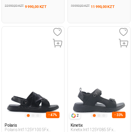
22 990,00 KZT
19 990,00 KZT
9 990,00 KZT
11 990,00 KZT
- 47%
- 33%
2
Polaris
Kinetix
Polaris Int1125Y100 5Fx
Kinetix Int1125Y085 5Fx