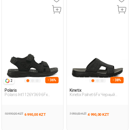
- 36%
- 38%
2
Polaris
Kinetix
Polaris Int1126Y369 6Fx
Kinetix Palnet 6Fx Черный
Черный Мужчина Сандалии
Мужчина Внешняя Одежда
Тапочки
10 990,00 KZT
7 990,00 KZT
6 990,00 KZT
4 990,00 KZT