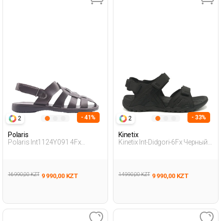
- 41%
- 33%
2
2
Polaris
Kinetix
Polaris Int1124Y091 4Fx
Kinetix Int-Didgori-6Fx Черный
Коричневый Мужчина
Мужчина Сандалии
Сандалии
16 990,00 KZT
14 990,00 KZT
9 990,00 KZT
9 990,00 KZT