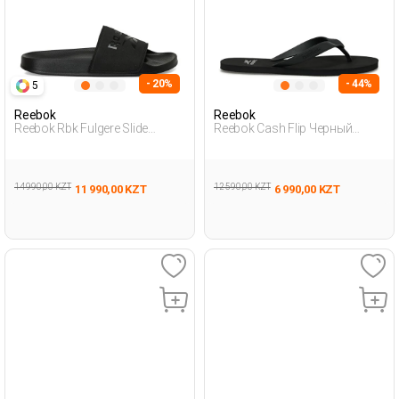
- 20%
- 44%
5
Reebok
Reebok
Reebok Rbk Fulgere Slide
Reebok Cash Flip Черный
Черный Взрослый, Унисекс
Мужчина Тапочки-Вьетнамки
Пантолеты
14 990,00 KZT
12 590,00 KZT
11 990,00 KZT
6 990,00 KZT