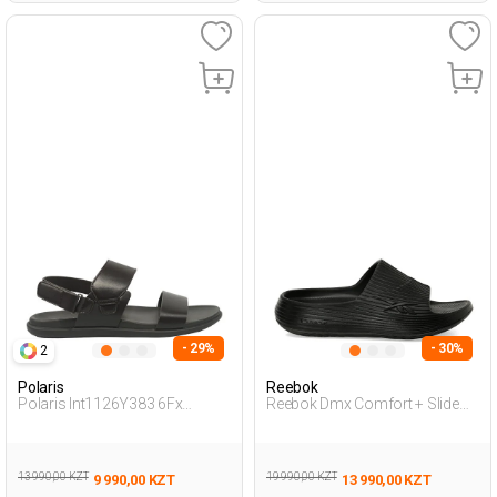
- 29%
- 30%
2
Polaris
Reebok
Polaris Int1126Y383 6Fx
Reebok Dmx Comfort + Slide
Коричневый Мужчина
Черный Взрослый, Унисекс
Сандалии
Пантолеты
13 990,00 KZT
19 990,00 KZT
9 990,00 KZT
13 990,00 KZT