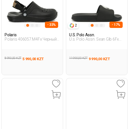
- 33%
- 17%
2
Polaris
U.S. Polo Assn.
Polaris 406057.M4Fx Черный
U.s. Polo Assn. Sean Glb 6Fx
Мужчина Кроксы
Черный Мужчина Туфли
Открытые
8 990,00 KZT
11 990,00 KZT
5 990,00 KZT
9 990,00 KZT