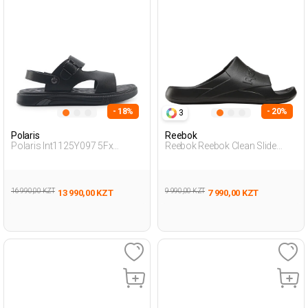
- 18%
- 20%
3
Polaris
Reebok
Polaris Int1125Y097 5Fx
Reebok Reebok Clean Slide
Черный Мужчина Сандалии
Черный Взрослый, Унисекс
Пантолеты
16 990,00 KZT
9 990,00 KZT
13 990,00 KZT
7 990,00 KZT