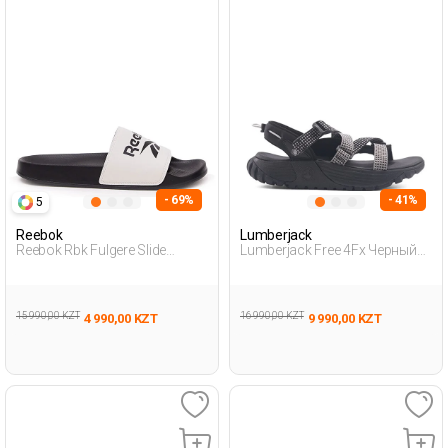
- 69%
- 41%
5
Reebok
Lumberjack
Reebok Rbk Fulgere Slide
Lumberjack Free 4Fx Черный
Черный Взрослый, Унисекс
Мужчина Сандалии
Пантолеты
15 990,00 KZT
16 990,00 KZT
4 990,00 KZT
9 990,00 KZT