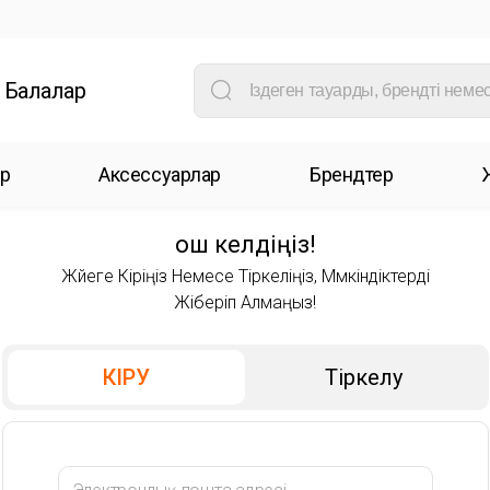
Балалар
р
Аксессуарлар
Брендтер
Қош келдіңіз!
Жүйеге Кіріңіз Немесе Тіркеліңіз, Мүмкіндіктерді
Жіберіп Алмаңыз!
КІРУ
Тіркелу