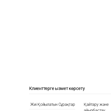
Клиенттерге қызмет көрсету
Жиі Қойылатын Сұрақтар
Қайтару және
айырбастау