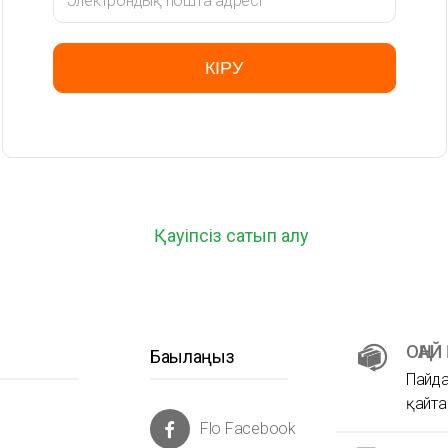
КІРУ
Қауіпсіз сатып алу
ОҢАЙ
Бақылаңыз
Пайда
қайта
Flo Facebook