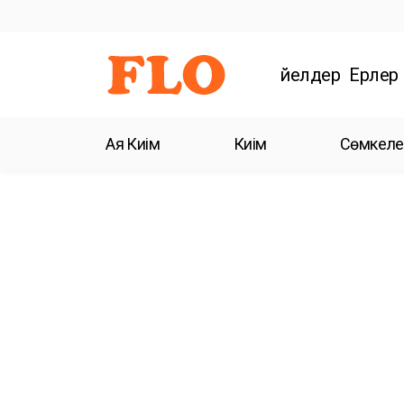
Әйелдер
Ерлер
Аяқ Киім
Киім
Сөмкеле