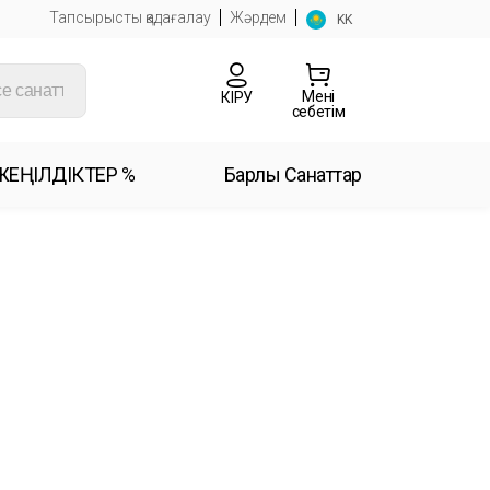
Тапсырысты қадағалау
Жәрдем
KK
Менің
КІРУ
себетім
ЖЕҢІЛДІКТЕР %
Барлық Санаттар