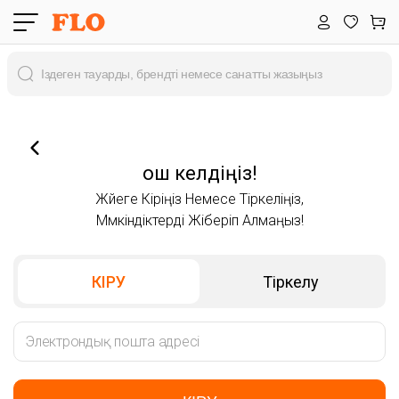
Қош келдіңіз!
Жүйеге Кіріңіз Немесе Тіркеліңіз,
Мүмкіндіктерді Жіберіп Алмаңыз!
КІРУ
Тіркелу