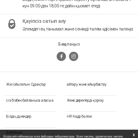
күн 09.00-ден 18.00-ге дейін қызмет етеді.
Қауіпсіз сатып алу
Әлемдегі ең танымал және сенімді төлем әдісімен төлеңіз.
Бақылаңыз
Жиі Қойылатын Сұрақтар
Қайтару және айырбастау
сіз бізбен байланыса аласыз.
Жеке деректерді қорғау
Біздің дүкендер
HR Кадр бөлімі
Байланыс
X
Біздің веб-сайтымызда куки файлдары пайдаланылады. Куки саясаты, құпиялылық саясаты