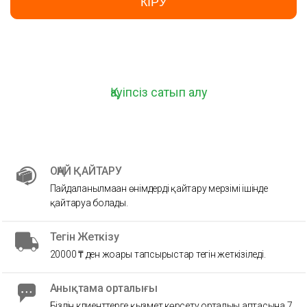
КІРУ
Қауіпсіз сатып алу
ОҢАЙ ҚАЙТАРУ
Пайдаланылмаған өнімдерді қайтару мерзімі ішінде
қайтаруға болады.
Тегін Жеткізу
20000 ₸ ден жоғары тапсырыстар тегін жеткізіледі.
Анықтама орталығы
Біздің клиенттерге қызмет көрсету орталығы аптасына 7